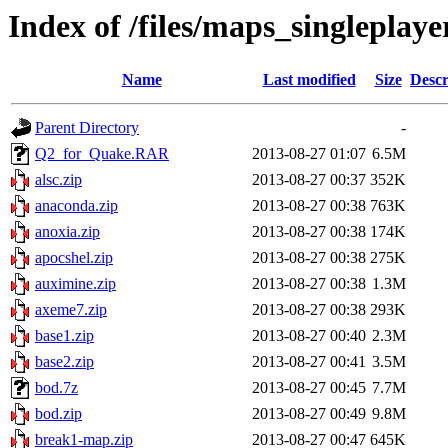
Index of /files/maps_singleplaye
Name
Last modified
Size
Descr
Parent Directory
-
Q2_for_Quake.RAR
2013-08-27 01:07
6.5M
alsc.zip
2013-08-27 00:37
352K
anaconda.zip
2013-08-27 00:38
763K
anoxia.zip
2013-08-27 00:38
174K
apocshel.zip
2013-08-27 00:38
275K
auximine.zip
2013-08-27 00:38
1.3M
axeme7.zip
2013-08-27 00:38
293K
base1.zip
2013-08-27 00:40
2.3M
base2.zip
2013-08-27 00:41
3.5M
bod.7z
2013-08-27 00:45
7.7M
bod.zip
2013-08-27 00:49
9.8M
break1-map.zip
2013-08-27 00:47
645K