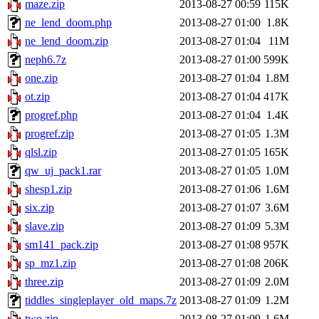
maze.zip
2013-08-27 00:59
115K
ne_lend_doom.php
2013-08-27 01:00
1.8K
ne_lend_doom.zip
2013-08-27 01:04
11M
neph6.7z
2013-08-27 01:00
599K
one.zip
2013-08-27 01:04
1.8M
ot.zip
2013-08-27 01:04
417K
progref.php
2013-08-27 01:04
1.4K
progref.zip
2013-08-27 01:05
1.3M
qlsl.zip
2013-08-27 01:05
165K
qw_uj_pack1.rar
2013-08-27 01:05
1.0M
shesp1.zip
2013-08-27 01:06
1.6M
six.zip
2013-08-27 01:07
3.6M
slave.zip
2013-08-27 01:09
5.3M
sm141_pack.zip
2013-08-27 01:08
957K
sp_mz1.zip
2013-08-27 01:08
206K
three.zip
2013-08-27 01:09
2.0M
tiddles_singleplayer_old_maps.7z
2013-08-27 01:09
1.2M
two.zip
2013-08-27 01:09
1.6M