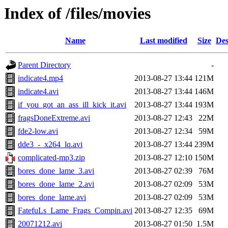
Index of /files/movies
Name
Last modified
Size
Des
Parent Directory
-
indicate4.mp4
2013-08-27 13:44
121M
indicate4.avi
2013-08-27 13:44
146M
if_you_got_an_ass_ill_kick_it.avi
2013-08-27 13:44
193M
fragsDoneExtreme.avi
2013-08-27 12:43
22M
fde2-low.avi
2013-08-27 12:34
59M
dde3_-_x264_lq.avi
2013-08-27 13:44
239M
complicated-mp3.zip
2013-08-27 12:10
150M
bores_done_lame_3.avi
2013-08-27 02:39
76M
bores_done_lame_2.avi
2013-08-27 02:09
53M
bores_done_lame.avi
2013-08-27 02:09
53M
FatefuLs_Lame_Frags_Compin.avi
2013-08-27 12:35
69M
20071212.avi
2013-08-27 01:50
1.5M